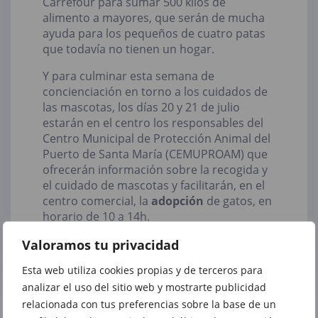
Carrefour para sumar 500 kilos de
alimento a mayores, que serán de mucha
ayuda para los pequeños de cuatro patas
que todavía no tienen un hogar.
Y para culminar esta semana de
concienciación en torno a los cuidados de
las mascotas, los días 20 y 21 de julio
estarán en el centro los responsables del
Centro Municipal de Protección Animal del
Puerto de Santa María (CEMUPROAM) que
ofrecerán información sobre la recogida y
el cuidado de mascotas y facilitarán, en el
centro comercial, la
adopción
de gatos, en
horario de 10 a 14h.
¡Te esperamos!
Valoramos tu privacidad
Esta web utiliza cookies propias y de terceros para
analizar el uso del sitio web y mostrarte publicidad
relacionada con tus preferencias sobre la base de un