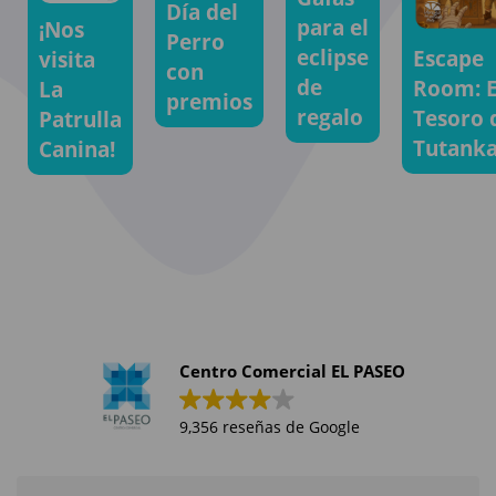
Día del
para el
¡Nos
Perro
eclipse
Escape
visita
con
de
Room: E
La
premios
regalo
Tesoro 
Patrulla
Tutank
Canina!
Centro Comercial EL PASEO
9,356 reseñas de Google